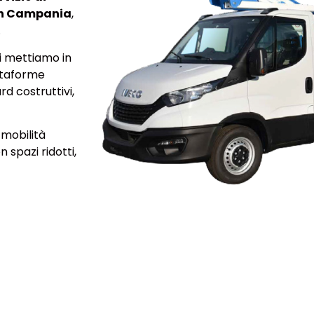
in Campania
,
.
i mettiamo in
attaforme
d costruttivi,
mobilità
 spazi ridotti,