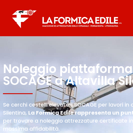
Noleggio piattaforma
SOCAGE a Altavilla Si
Se cerchi cestelli elevatori SOCAGE per lavori in qu
Silentina,
La Formica Edile rappresenta un punt
per trovare a noleggio attrezzature certificate 
massima affidabilità.