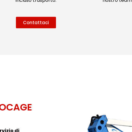
incluso trasporto.
nostro team 
Contattaci
SOCAGE
rvizio di