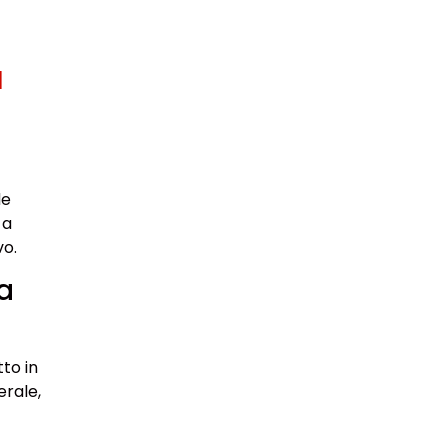
a
de
 a
vo.
a
to in
erale,