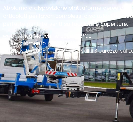
Abbiamo a disposizione piattaforme aeree auto
articolati per lavori complessi o soluzioni telesc
perfette per interventi su facciate e coperture.
Direttiva Macchine 2006/42/CE
Regolamento UE 167/2013
D.Lgs. 81/2008 (Testo Unico sulla Sicurezza sul L