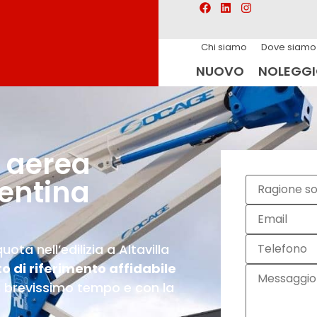
Chi siamo
Dove siamo
NUOVO
NOLEGG
 aerea
lentina
ota nell’edilizia a Altavilla
o di riferimento affidabile
in brevissimo tempo e con la