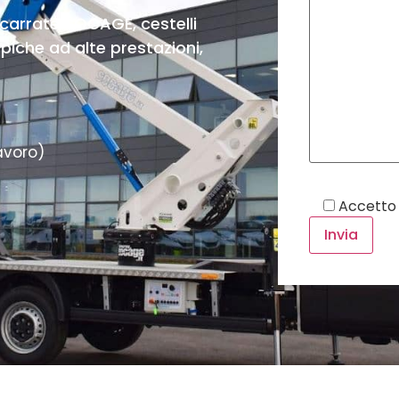
carrate SOCAGE, cestelli
opiche ad alte prestazioni,
avoro)
Accetto