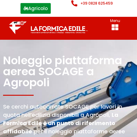
+39 0828 625459
Agricolo
Menu
Noleggio piattaforma
aerea SOCAGE a
Agropoli
Se cerchi autocarrate SOCAGE per lavori in
quota nell’edilizia disponibili a Agropoli,
La
Formica Edile è un punto di riferimento
affidabile
per il noleggio piattaforme aeree