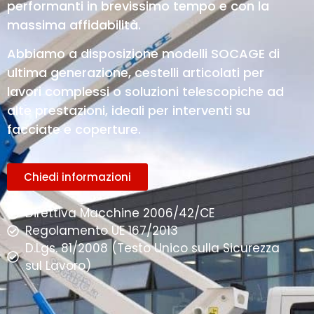
performanti in brevissimo tempo e con la
massima affidabilità.
Abbiamo a disposizione modelli SOCAGE di
ultima generazione, cestelli articolati per
lavori complessi o soluzioni telescopiche ad
alte prestazioni, ideali per interventi su
facciate e coperture.
Chiedi informazioni
Direttiva Macchine 2006/42/CE
Regolamento UE 167/2013
D.Lgs. 81/2008 (Testo Unico sulla Sicurezza
sul Lavoro)